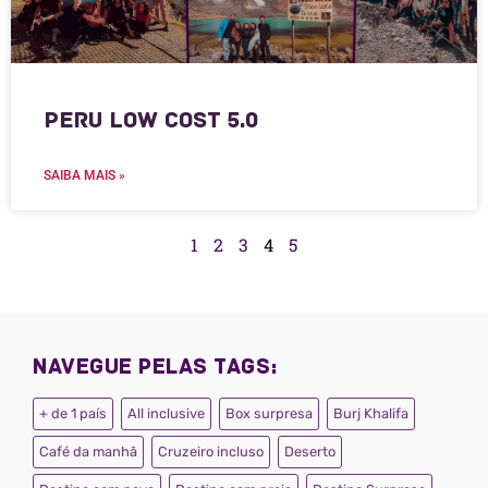
Peru Low Cost 5.0
SAIBA MAIS »
1
2
3
4
5
Navegue pelas tags:
+ de 1 país
All inclusive
Box surpresa
Burj Khalifa
Café da manhã
Cruzeiro incluso
Deserto