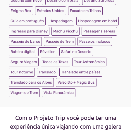
Destino com neve
Destino com praia
Destino Surpresa
Enigma Box
Estados Unidos
Focado em Trilhas
Guia em português
Hospedagem
Hospedagem em hotel
Ingresso para Disney
Machu Picchu
Passagens aéreas
Passeio de barco
Passeio de Trem
Passeios inclusos
Roteiro digital
Réveillon
Safari no Deserto
Seguro Viagem
Todas as Taxas
Tour Astronômico
Tour noturno
Translado
Translado entre países
Translado para os Alpes
Valecitto + Magic Bus
Viagem de Trem
Vista Panorâmica
Com o Projeto Trip você pode ter uma
experiência única viajando com uma galera