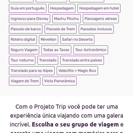
Guia em português
Hospedagem
Hospedagem em hotel
Ingresso para Disney
Machu Picchu
Passagens aéreas
Passeio de barco
Passeio de Trem
Passeios inclusos
Roteiro digital
Réveillon
Safari no Deserto
Seguro Viagem
Todas as Taxas
Tour Astronômico
Tour noturno
Translado
Translado entre países
Translado para os Alpes
Valecitto + Magic Bus
Viagem de Trem
Vista Panorâmica
Com o Projeto Trip você pode ter uma
experiência única viajando com uma galera
incrível.
Escolha o seu grupo de viagem
e
garanta uma viagem com memórias para o