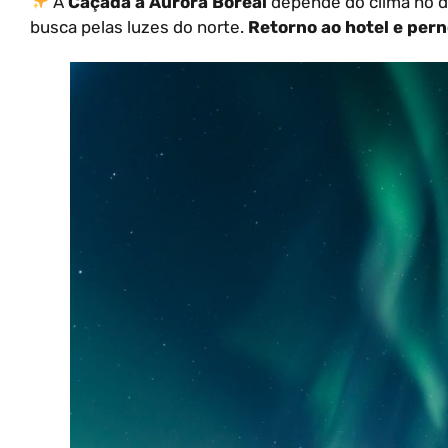
A
Caçada à Aurora Boreal
depende do clima no d
busca pelas luzes do norte.
Retorno ao hotel e per