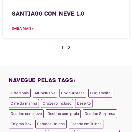
Santiago com Neve 1.0
SAIBA MAIS »
1
2
Navegue pelas tags:
+ de 1 país
All inclusive
Box surpresa
Burj Khalifa
Café da manhã
Cruzeiro incluso
Deserto
Destino com neve
Destino com praia
Destino Surpresa
Enigma Box
Estados Unidos
Focado em Trilhas