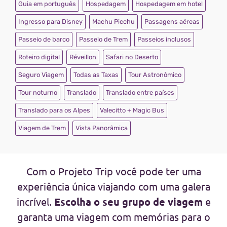
Guia em português
Hospedagem
Hospedagem em hotel
Ingresso para Disney
Machu Picchu
Passagens aéreas
Passeio de barco
Passeio de Trem
Passeios inclusos
Roteiro digital
Réveillon
Safari no Deserto
Seguro Viagem
Todas as Taxas
Tour Astronômico
Tour noturno
Translado
Translado entre países
Translado para os Alpes
Valecitto + Magic Bus
Viagem de Trem
Vista Panorâmica
Com o Projeto Trip você pode ter uma
experiência única viajando com uma galera
incrível.
Escolha o seu grupo de viagem
e
garanta uma viagem com memórias para o